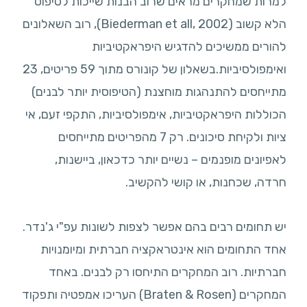
למרות שמחקרים מראים שרוב הבנות שייכות לטיפוס
הלא קשוב (Biederman et all, 2002), רוב השאלונים
להורים ממשיכים להדגיש היפראקטיביות
ואימפולסיביות.בשאלון של קונורס מתוך 59 פריטים, 23
מתייחסים להתנהגות מוחצנת (הטיפוסית יותר לבנים)
הכוללות היפראקטיביות, אימפולסיביות, התקפי זעם, אי
ציות ולקיחת סיכונים. רק 7 מהפריטים מתייחסים
לאפיונים מופנמים – נשיים יותר כדכאון, ביישנות,
חרדה, שכחנות, או קושי להקשיב.
יש תחומים רבים בהם אפשר לצפות לשונות עפ"י ג'נדר.
אחד התחומים הוא אינטראקציה חברתית ומיומנויות
חברתיות. רוב המחקרים התיחסו רק לבנים. באחד
המחקרים (Braten & Rosen) העריכו אמפטיה ותפקוד