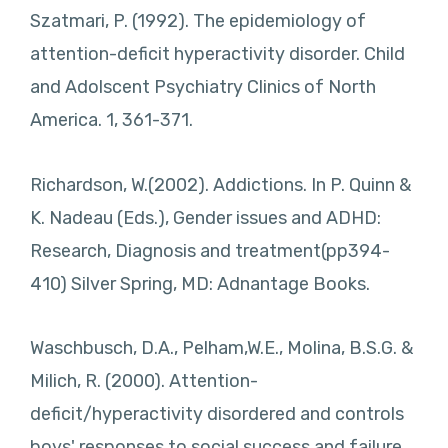
Szatmari, P. (1992). The epidemiology of
attention-deficit hyperactivity disorder. Child
and Adolscent Psychiatry Clinics of North
America. 1, 361-371.
Richardson, W.(2002). Addictions. In P. Quinn &
K. Nadeau (Eds.), Gender issues and ADHD:
Research, Diagnosis and treatment(pp394-
410) Silver Spring, MD: Adnantage Books.
Waschbusch, D.A., Pelham,W.E., Molina, B.S.G. &
Milich, R. (2000). Attention-
deficit/hyperactivity disordered and controls
boys' responses to social success and failure.