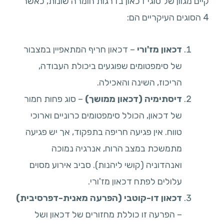
קיים מגוון של סוגי דכאון בדרגות חומרה שונות, כאשר
4 הסוגים העיקריים הם:
דכאון מז'ורי
– דכאון חריף המתאפיין במצבור
של סימפטומים שפוגעים ביכולת העבודה,
הריכוז, השינה והאכילה.
דיסתימיה (דכאון ממושך)
– סוג פחות חמור
של דכאון, הכולל סימפטומים כרוניים וארוכי
טווח. אין פגיעה חריפה בתפקוד, אך יש פגיעה
מתמשכת במצב הרוח, אנרגיה נמוכה
ואנהדוניה (קושי ליהנות). סביב אירוע מסוים
עלולים לפתח דכאון מז'ורי.
דכאון דו-קוטבי (הפרעה מאנית-דפרסיבית)
– הפרעה זו כוללת מחזורים של דכאון ושל