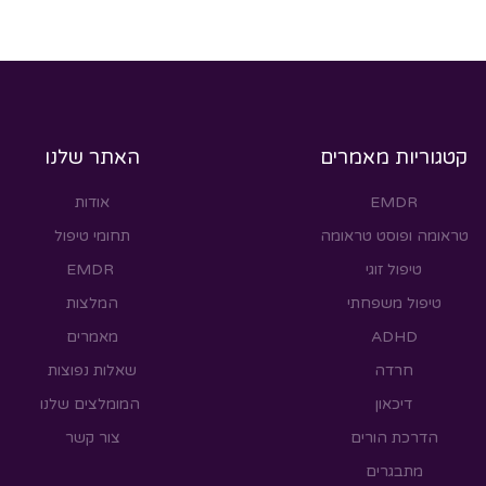
קטגוריות מאמרים
האתר שלנו
EMDR
אודות
טראומה ופוסט טראומה
תחומי טיפול
טיפול זוגי
EMDR
טיפול משפחתי
המלצות
ADHD
מאמרים
חרדה
שאלות נפוצות
דיכאון
המומלצים שלנו
הדרכת הורים
צור קשר
מתבגרים