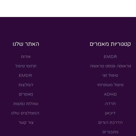
קטגוריות מאמרים
האתר שלנו
EMDR
אודות
טראומה ופוסט טראומה
תחומי טיפול
טיפול זוגי
EMDR
טיפול משפחתי
המלצות
ADHD
מאמרים
חרדה
שאלות נפוצות
דיכאון
המומלצים שלנו
הדרכת הורים
צור קשר
מתבגרים