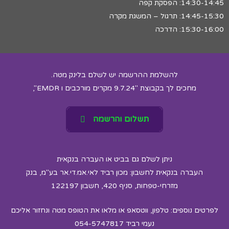
14:30-14:45: הפסקת קפה
14:45-15:30: תרגול – המשגת מקרה
15:30-16:00: הדרכה
להשלמת ההרשמה יש לשלם בלינק מטה.
מחכים לך בקבוצת "9.7.24 מקרים מורכבים ו EMDR",
תשלום והרשמה
ניתן לשלם גם בביט או העברה בנקאית
העברה בנקאית לחשבון: מכון רביד לאי.אמ.די.אר בע"מ, בנק
מזרחי-טפחות, סניף 420, חשבון 122197
לפרטים נוספים: טלפון, ווטסאפ או מלאו את הטופס מטה ונחזור אליכם
נעמי רביד 054-5747817