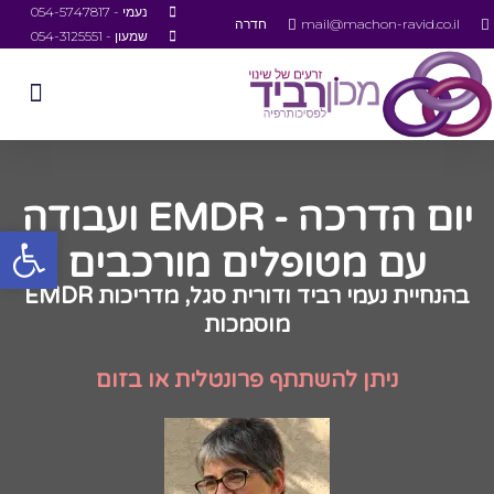
נעמי - 054-5747817
mail@machon-ravid.co.il
חדרה
שמעון - 054-3125551
יום הדרכה - EMDR ועבודה
פתח סרגל
עם מטופלים מורכבים
בהנחיית נעמי רביד ודורית סגל, מדריכות EMDR
מוסמכות
ניתן להשתתף פרונטלית או בזום