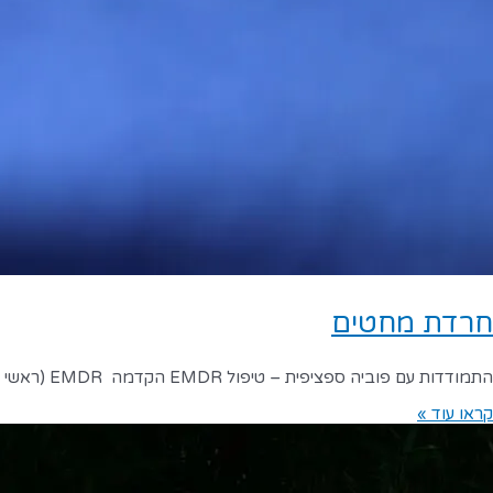
חרדת מחטים
התמודדות עם פוביה ספציפית – טיפול EMDR הקדמה EMDR (ראשי תיבות של Eye Movement Desensitization and Reprocessing) היא גישה טיפולית הכוללת העלאה ועיבוד מחדש של
קראו עוד »