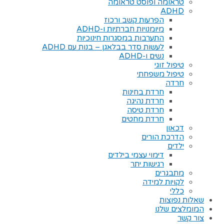
טראומה ופוסט טראומה
ADHD
הפרעות קשב ורכוז
מיומנויות חברתיות ו-ADHD
התערבות במסגרות חינוכיות
לעשות סדר בבלאגן – בנות עם ADHD
נשים ו-ADHD
טיפול זוגי
טיפול משפחתי
חרדה
חרדת בחינות
חרדת נהיגה
חרדת טיסה
חרדת מחטים
דכאון
הדרכת הורים
ילדים
דימוי עצמי בילדים
רגישות יתר
מתבגרים
לקויות למידה
כללי
שאלות נפוצות
המומלצים שלנו
צור קשר