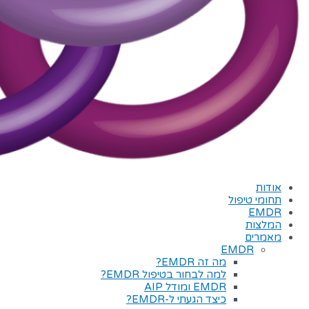
אודות
תחומי טיפול
EMDR
המלצות
מאמרים
EMDR
מה זה EMDR?
למה לבחור בטיפול EMDR?
EMDR ומודל AIP
כיצד הגעתי ל-EMDR?