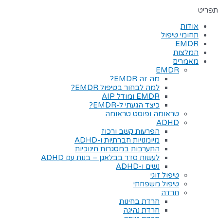
תפריט
אודות
תחומי טיפול
EMDR
המלצות
מאמרים
EMDR
מה זה EMDR?
למה לבחור בטיפול EMDR?
EMDR ומודל AIP
כיצד הגעתי ל-EMDR?
טראומה ופוסט טראומה
ADHD
הפרעות קשב ורכוז
מיומנויות חברתיות ו-ADHD
התערבות במסגרות חינוכיות
לעשות סדר בבלאגן – בנות עם ADHD
נשים ו-ADHD
טיפול זוגי
טיפול משפחתי
חרדה
חרדת בחינות
חרדת נהיגה