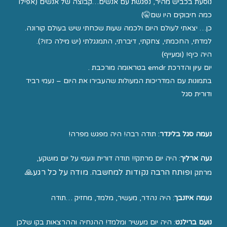
נוסעת בכביש מהיר, נפגשת עם אנשים…קבוצה של אנשים (אפילו
כמה חיבוקים היו שם🤫)
כן… יצאתי לעולם היום ולכמה שעות שכחתי שיש בעולם קורונה.
למדתי, החכמתי, צחקתי, דיברתי, התמנגלתי (יש מילה כזו?).
היה כיף! (ומעייף)
יום עיון והדרכת emdr בטראומה מורכבת .
בתמונות עם המדריכות המעולות שהעבירו את היום – נעמי רביד
ודורית סגל
נעמה סגל בלינדר
: תודה רבה! היה מפגש מפרה!
נעה ארליך
: היה יום מרתק!! תודה דורית ונעמי על יום מושקע,
ופותח הרבה נקודות למחשבה. מודה על כל רגע🙏
מרתק
נעמה איזנבך
: היה נהדר, מעשיר, מלמד, מחזיק …תודה
נועם ברילנט
: היה יום מעשיר ומלמד! ההנחיה וההרצאות בקו שלכן