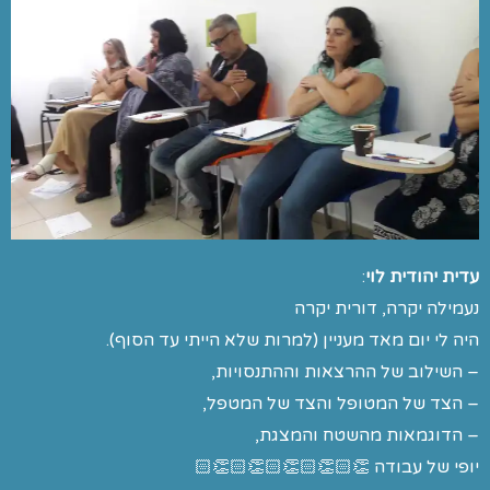
עדית יהודית לוי
:
נעמילה יקרה, דורית יקרה
היה לי יום מאד מעניין (למרות שלא הייתי עד הסוף).
– השילוב של ההרצאות וההתנסויות,
– הצד של המטופל והצד של המטפל,
– הדוגמאות מהשטח והמצגת,
יופי של עבודה 👏🏻👏🏻👏🏻👏🏻👏🏻