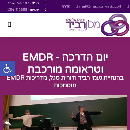
נעמי - 054-5747817
mail@machon-ravid.co.il
חדרה
שמעון - 054-3125551
יום הדרכה - EMDR
פתח סרגל
וטראומה מורכבת
בהנחיית נעמי רביד ודורית סגל, מדריכות EMDR
מוסמכות